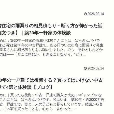
2026.02.14
古住宅の雨漏りの相見積もり・断り方が怖かった話
例文つき】｜築30年一軒家の体験談
めに：築30年一軒家の雨漏り体験こんにちは、ばっきんパパで
わが家は築30年の中古戸建て。ある日ついに出窓に雨漏りが発生
業者さんに相見積もりをお願いしました。でも、意外としんどか
のは——「どこに頼むか」もさることながら、“どう...
2026.02.14
30年の一戸建ては後悔する？買ってはいけない中古
建て4選と体験談【ブログ】
めに｜買ったら後悔？中古一戸建て購入は“危ないギャンブル”な
こんにちは、ばっきんパパです。私はいま、築30年・約2000万円
古一戸建てで、妻と二人の子どもと暮らしています。結論から言
、この家を買ったことを、心から「よかった」...