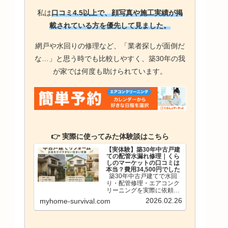
私は
口コミ4.5以上で、顔写真や施工実績が掲
載されている方を優先して見ました。
網戸や水回りの修理など、「業者探しが面倒だ
な…」と思う時でも比較しやすく、築30年の我
が家では何度も助けられています。
👉 実際に使ってみた体験談はこちら
【実体験】築30年中古戸建
ての配管水漏れ修理｜くら
しのマーケットの口コミは
本当？費用34,500円でした
築30年中古戸建てで水回
り・配管修理・エアコンク
リーニングを実際に依頼。
くらしのマーケットの口コ
2026.02.26
myhome-survival.com
ミの信頼性や料金、メリッ
ト・注意点を正直にまとめ
ました。業者選びが不安な
方へ実体験レビュー。