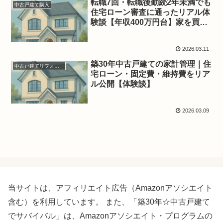
転職7回・転職後勤続2年未満でも
中古戸建て購入
住宅ローン審査に通ったリアル体
験談【年収400万円台】家を買う
のは無理ゲー？
2026.03.11
築30年中古戸建ての家計管理｜住
中古戸建てリフォーム
宅ローン・固定費・維持費をリア
ル公開【体験談】
2026.03.09
当サイトは、アフィリエイト広告（Amazonアソシエイト
含む）を利用しています。 また、「築30年☆中古戸建て
でサバイバル」は、Amazonアソシエイト・プログラムの