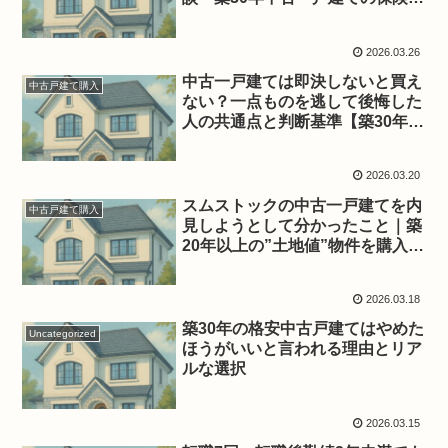
直しで起きた「一部保険の制限」
2026.03.26
中古一戸建ては即決しないと買え
中古戸建て購入
ない？一点ものを逃して後悔した
人の共通点と判断基準【築30年体
験談】
2026.03.20
スムストックの中古一戸建てを内
中古戸建て購入
見しようとして分かったこと｜築
20年以上の”土地値”物件を購入す
るまで【体験談】
2026.03.18
築30年の格安中古戸建てはやめた
Uncategorized
ほうがいいと言われる理由とリア
ルな選択
2026.03.15