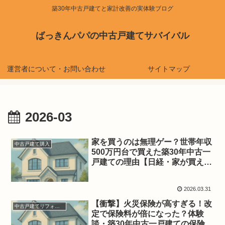
築30年中古戸建てと家計改善の実体験ブログ
ばっきんパパの中古戸建てサバイバル
運営者について・お問い合わせ
サイトマップ
2026-03
家を買うのは無理ゲー？世帯年収
中古戸建て購入
500万円台で買えた築30年中古一
戸建ての理由【日経・家が買えな
い時代「令和住宅物語」から考え
る成功体験】
2026.03.31
【衝撃】火災保険が高すぎる！改
中古戸建てリフォーム
定で保険料が倍になった？体験
談・築30年中古一戸建ての保険見