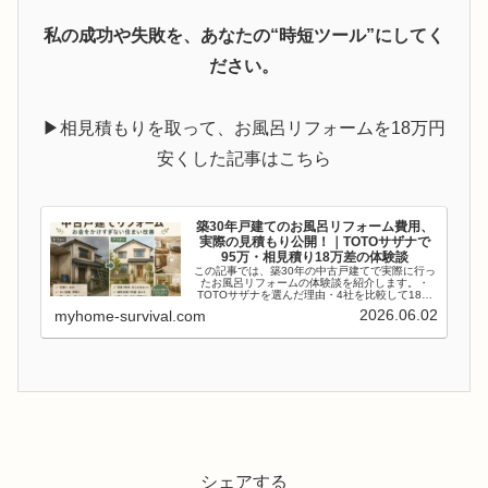
私の成功や失敗を、あなたの“時短ツール”にしてく
ださい。
▶︎相見積もりを取って、お風呂リフォームを18万円
安くした記事はこちら
築30年戸建てのお風呂リフォーム費用、
実際の見積もり公開！｜TOTOサザナで
95万・相見積り18万差の体験談
この記事では、築30年の中古戸建てで実際に行っ
たお風呂リフォームの体験談を紹介します。・
TOTOサザナを選んだ理由・4社を比較して18万
円安くなった経緯・実際にかかった費用・やって
2026.06.02
myhome-survival.com
良かった設備、不要だった設備・相見積もりの重
要性これから築3...
シェアする