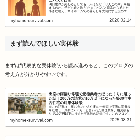
ごバスと日常
明日世界が終わるとしても、人はなぜ「りんごの木」を植
えるのか。子ども達と歌う“たまごバス”と日常から感じた
小さな答え。マイホームでの暮らしを大切にする父のエッ
セイ。
2026.02.14
myhome-survival.com
まず読んでほしい実体験
まずは“代表的な実体験”から読み進めると、このブログの
考え方が分かりやすいです。
出窓の雨漏り修理で悪徳業者のぼったくりに遭っ
た話｜200万の請求が10万以下になった築30年中
古住宅の対策体験談
※この記事は、築30年の中古住宅の一軒家で実際に雨漏り
を経験し、最初に200万円と言われた修理費を、相見積も
りで10万円以下に抑えた実体験の記録です。このブログで
は、業界の構造について深くは述べませんが、少しの手間
2025.08.31
myhome-survival.com
を惜しまないだけで、防げる...