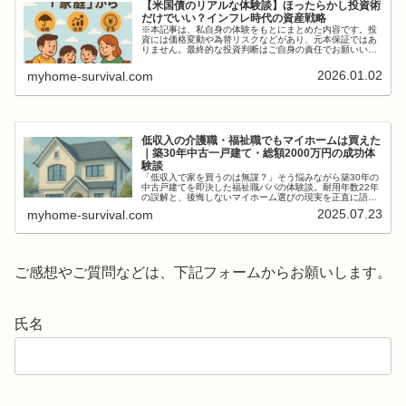
【米国債のリアルな体験談】ほったらかし投資術
だけでいい？インフレ時代の資産戦略
※本記事は、私自身の体験をもとにまとめた内容です。投
資には価格変動や為替リスクなどがあり、元本保証ではあ
りません。最終的な投資判断はご自身の責任でお願いいた
します。はじめに：「これ、お金が減ることはないのよ
ね？」明けましておめでとうございま...
2026.01.02
myhome-survival.com
低収入の介護職・福祉職でもマイホームは買えた
｜築30年中古一戸建て・総額2000万円の成功体
験談
「低収入で家を買うのは無謀？」そう悩みながら築30年の
中古戸建てを即決した福祉職パパの体験談。耐用年数22年
の誤解と、後悔しないマイホーム選びの現実を正直に語り
ます。
2025.07.23
myhome-survival.com
ご感想やご質問などは、下記フォームからお願いします。
氏名