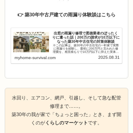
👉 築30年中古戸建ての雨漏り体験談はこちら
出窓の雨漏り修理で悪徳業者のぼったく
りに遭った話｜200万の請求が10万以下に
なった築30年中古住宅の対策体験談
※この記事は、築30年の中古住宅の一軒家で実際
に雨漏りを経験し、最初に200万円と言われた修
理費を、相見積もりで10万円以下に抑えた実体験
の記録です。このブログでは、業界の構造につい
2025.08.31
myhome-survival.com
て深くは述べませんが、少しの手間を惜しまない
だけで、防げる...
水回り、エアコン、網戸、引越し、そして急な配管
修理まで……。
築30年の我が家で「ちょっと困った」とき、まず開
くのが
くらしのマーケット
です。