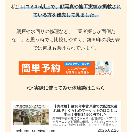
私は
口コミ4.5以上で、顔写真や施工実績が掲載され
ている方を優先して見ました。
網戸や水回りの修理など、「業者探しが面倒だ
な…」と思う時でも比較しやすく、築30年の我が家
では何度も助けられています。
👉 実際に使ってみた体験談はこちら
【実体験】築30年中古戸建ての配管水漏
れ修理｜くらしのマーケットの口コミは
本当？費用34,500円でした
築30年中古戸建てで水回り・配管修理・エアコン
クリーニングを実際に依頼。くらしのマーケット
の口コミの信頼性や料金、メリット・注意点を正
直にまとめました。業者選びが不安な方へ実体験
2026.02.26
myhome-survival.com
レビュー。