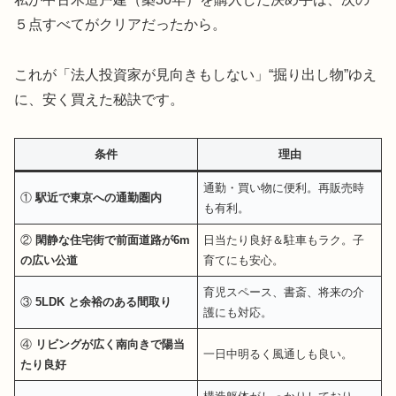
５点すべてがクリアだったから。
これが「法人投資家が見向きもしない」“掘り出し物”ゆえ
に、安く買えた秘訣です。
条件
理由
通勤・買い物に便利。再販売時
①
駅近で東京への通勤圏内
も有利。
②
閑静な住宅街で前面道路が6m
日当たり良好＆駐車もラク。子
の広い公道
育てにも安心。
育児スペース、書斎、将来の介
③
5LDK と余裕のある間取り
護にも対応。
④
リビングが広く南向きで陽当
一日中明るく風通しも良い。
たり良好