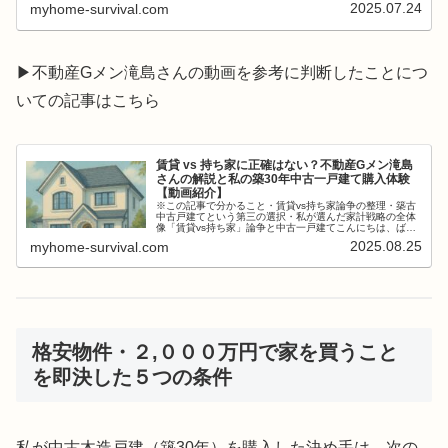
2025.07.24
myhome-survival.com
▶不動産Gメン滝島さんの動画を参考に判断したことにつ
いての記事はこちら
賃貸 vs 持ち家に正確はない？不動産Gメン滝島
さんの解説と私の築30年中古一戸建て購入体験
【動画紹介】
※この記事で分かること・賃貸vs持ち家論争の整理・築古
中古戸建てという第三の選択・私が選んだ家計戦略の全体
像「賃貸vs持ち家」論争と中古一戸建てこんにちは、ばっ
きんパパです。「新築こそ正解」「持ち家は負債」— 住宅
2025.08.25
myhome-survival.com
選びは、根拠のない常識と、...
格安物件・２,０００万円で家を買うこと
を即決した５つの条件
私が中古木造戸建（築30年）を購入した決め手は、次の