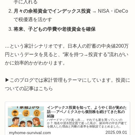
手に入れる
月々の余裕資金でインデックス投資
→ NISA・iDeCo
で税優遇を活かす
将来、子どもの学費や老後資金を確保
…という家計シナリオです。日本人の貯蓄の中央値200万
円というデータを見ると、“家を持つ→投資する”流れがい
かに効率的かがわかります。
▶このブログでは家計管理もテーマにしています。投資に
ついての記事はこちら
インデックス投資を知って、ようやく目が覚めた
話──アベノミクスから個別株を続けてきた私の
結論
ハザードマップが真っ赤…。それでも家を買っていいの
か？ 地名や浸水想定図で迷った私が、築30年の中古戸建て
を購入した理由と判断の基準を体験談でまとめました。
2025.09.01
myhome-survival.com