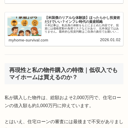
【米国債のリアルな体験談】ほったらかし投資術
だけでいい？インフレ時代の資産戦略
※本記事は、私自身の体験をもとにまとめた内容です。投
資には価格変動や為替リスクなどがあり、元本保証ではあ
りません。最終的な投資判断はご自身の責任でお願いいた
します。はじめに：「これ、お金が減ることはないのよ
ね？」明けましておめでとうございま...
2026.01.02
myhome-survival.com
再現性と私の物件購入の特徴｜低収入でも
マイホームは買えるのか？
私が購入した物件は、総額およそ2,000万円で、住宅ロー
ンの借入額も約1,000万円に抑えています。
とはいえ、住宅ローンの審査には最後まで不安がありまし