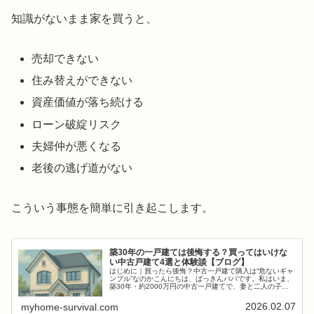
知識がないまま家を買うと、
売却できない
住み替えができない
資産価値が落ち続ける
ローン破綻リスク
夫婦仲が悪くなる
老後の逃げ道がない
こういう事態を簡単に引き起こします。
築30年の一戸建ては後悔する？買ってはいけな
い中古戸建て4選と体験談【ブログ】
はじめに｜買ったら後悔？中古一戸建て購入は“危ないギャ
ンブル”なのかこんにちは、ばっきんパパです。私はいま、
築30年・約2000万円の中古一戸建てで、妻と二人の子ど
もと暮らしています。結論から言えば、この家を買ったこ
とを、心から「よかった」...
2026.02.07
myhome-survival.com