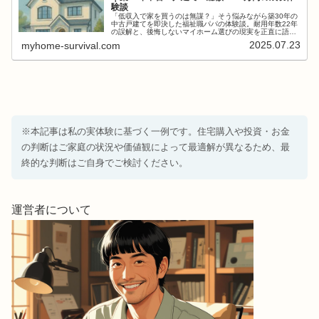
験談
「低収入で家を買うのは無謀？」そう悩みながら築30年の
中古戸建てを即決した福祉職パパの体験談。耐用年数22年
の誤解と、後悔しないマイホーム選びの現実を正直に語り
ます。
2025.07.23
myhome-survival.com
※本記事は私の実体験に基づく一例です。住宅購入や投資・お金
の判断はご家庭の状況や価値観によって最適解が異なるため、最
終的な判断はご自身でご検討ください。
運営者について