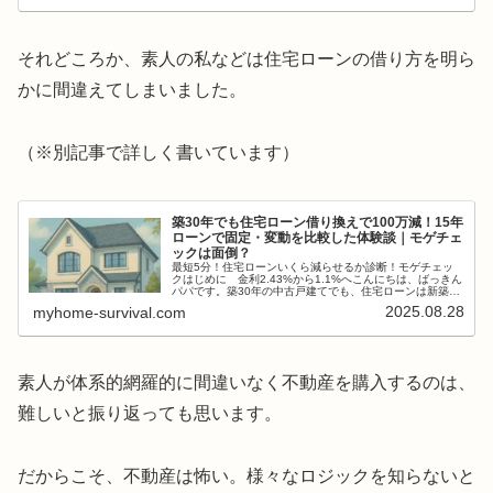
それどころか、素人の私などは住宅ローンの借り方を明ら
かに間違えてしまいました。
（※別記事で詳しく書いています）
築30年でも住宅ローン借り換えで100万減！15年
ローンで固定・変動を比較した体験談｜モゲチェ
ックは面倒？
最短5分！住宅ローンいくら減らせるか診断！モゲチェッ
クはじめに 金利2.43%から1.1%へこんにちは、ばっきん
パパです。築30年の中古戸建てでも、住宅ローンは新築と
同じように見直しの価値があります。中古を含め、住宅ロ
2025.08.28
myhome-survival.com
ーンを組んだとき、**...
素人が体系的網羅的に間違いなく不動産を購入するのは、
難しいと振り返っても思います。
だからこそ、不動産は怖い。様々なロジックを知らないと