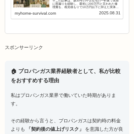
※この記事は、築30年の中古住宅の一軒家で実際
に雨漏りを経験し、最初に200万円と言われた修
理費を、相見積もりで10万円以下に抑えた実体験
の記録です。このブログでは、業界の構造につい
2025.08.31
myhome-survival.com
て深くは述べませんが、少しの手間を惜しまない
だけで、防げる...
スポンサーリンク
🏠 プロパンガス業界経験者として、私が比較
をおすすめする理由
私はプロパンガス業界で働いていた時期がありま
す。
その経験から言うと、プロパンガスは契約時の料金
よりも
「契約後の値上げリスク」
を意識した方が良