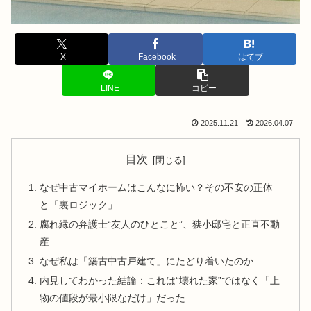
X
Facebook
はてブ
LINE
コピー
2025.11.21
2026.04.07
目次
なぜ中古マイホームはこんなに怖い？その不安の正体
と「裏ロジック」
腐れ縁の弁護士“友人のひとこと”、狭小邸宅と正直不動
産
なぜ私は「築古中古戸建て」にたどり着いたのか
内見してわかった結論：これは“壊れた家”ではなく「上
物の値段が最小限なだけ」だった