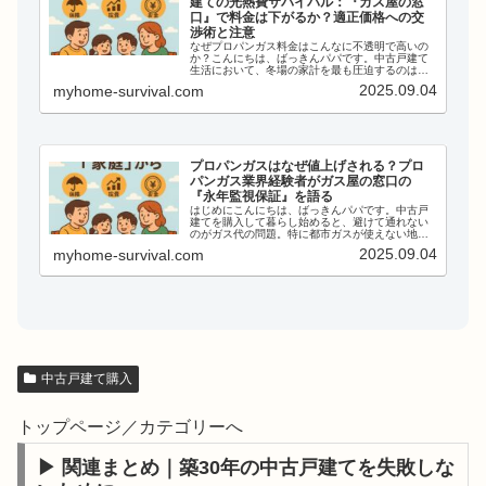
建ての光熱費サバイバル：『ガス屋の窓
口』で料金は下がるか？適正価格への交
渉術と注意
なぜプロパンガス料金はこんなに不透明で高いの
か？こんにちは、ばっきんパパです。中古戸建て
生活において、冬場の家計を最も圧迫するのは
「プロパンガス料金」です。 都市ガスと違い、プ
2025.09.04
myhome-survival.com
ロパンガスは自由料金であり、業者によって価格
が倍近く違うことも珍...
プロパンガスはなぜ値上げされる？プロ
パンガス業界経験者がガス屋の窓口の
『永年監視保証』を語る
はじめにこんにちは、ばっきんパパです。中古戸
建てを購入して暮らし始めると、避けて通れない
のがガス代の問題。特に都市ガスが使えない地域
では、プロパンガス（LPガス）一択というケース
2025.09.04
myhome-survival.com
が多いですよね。しかし、ここでよく聞く声が、
「プロパンガスは契...
中古戸建て購入
トップページ／カテゴリーへ
▶ 関連まとめ｜築30年の中古戸建てを失敗しな