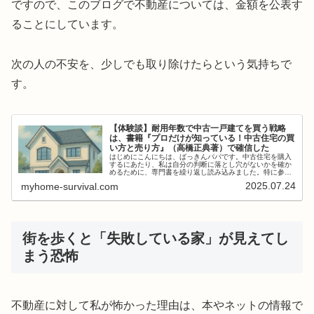
ですので、このブログで不動産については、金額を公表す
ることにしています。
次の人の不安を、少しでも取り除けたらという気持ちで
す。
【体験談】耐用年数で中古一戸建てを買う戦略
は、書籍『プロだけが知っている！中古住宅の買
い方と売り方』（高橋正典著）で確信した
はじめにこんにちは、ばっきんパパです。中古住宅を購入
するにあたり、私は自分の判断に落とし穴がないかを確か
めるために、専門書を繰り返し読み込みました。特に参考
にしたのが、**高橋正典さんの『プロだけが知っている！
2025.07.24
myhome-survival.com
中古住宅の買い方と売り方』（朝...
街を歩くと「失敗している家」が見えてし
まう恐怖
不動産に対して私が怖かった理由は、本やネットの情報で