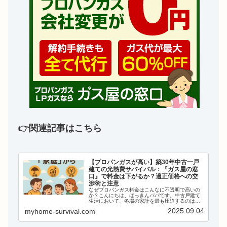
👉関連記事はこちら
【プロパンガスが高い】築30年中古一戸
建ての光熱費サバイバル：『ガス屋の窓
口』で料金は下がるか？適正価格への交
渉術と注意
なぜプロパンガス料金はこんなに不透明で高いの
か？こんにちは、ばっきんパパです。中古戸建て
生活において、冬場の家計を最も圧迫するのは
「プロパンガス料金」です。 都市ガスと違い、プ
2025.09.04
myhome-survival.com
ロパンガスは自由料金であり、業者によって価格
が倍近く違うことも珍...