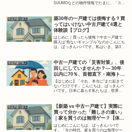
SUUMOなどの物件情報でたまに、「スム
ストック（SumStock）」という言葉を見
かけることはありませんか？私も家探し
をしていた当初、「これ、普通の中古住
築30年の一戸建ては後悔する？買
中古戸建て購入
宅と何が違うんだろ...
ってはいけない中古戸建て4選と
体験談【ブログ】
はじめに｜買ったら後悔？中古一戸建て
購入は“危ないギャンブル”なのかこんにち
は、ばっきんパパです。私はいま、築30
年・約2000万円の中古一戸建てで、妻と
二人の子どもと暮らしています。結論か
ら言えば、この家を買ったことを、心か
中古一戸建ての「災害対策」、後
中古戸建て購入
ら「よかった」...
回しにしていませんか？― 30年
以内に70％、首都直下・南海トラ
フ地震の現実 ―
【はじめに】「それ、本当に“まだ起きて
ない”だけです」こんにちは、ばっきんパ
パです。日本に暮らす私たちは、世界で
も有数の地震大国に住んでいます。それ
なのに、なぜか“災害対策”を、まだどこか
他人事のように感じている方が多い
【新築 vs 中古一戸建て】実際に
中古戸建て購入
――。けれど、それは...
買って分かった「難しさの違い」
｜家を買うのは無理ゲー？【体験
談】
はじめにこんにちは、ばっきんパパで
す。「今の時代、家を買うのは無理ゲー