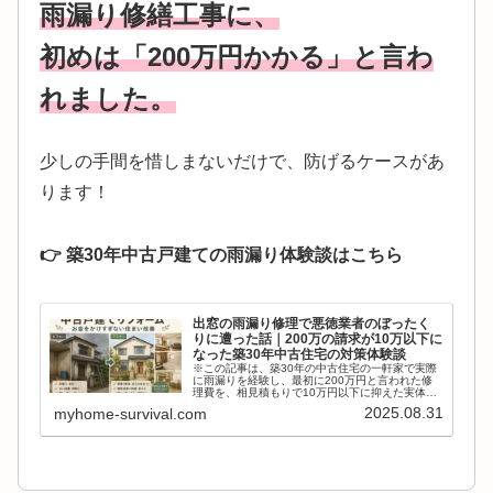
雨漏り修繕工事に、
初めは「200万円かかる」と言わ
れました。
少しの手間を惜しまないだけで、防げるケースがあ
ります！
👉 築30年中古戸建ての雨漏り体験談はこちら
出窓の雨漏り修理で悪徳業者のぼったく
りに遭った話｜200万の請求が10万以下に
なった築30年中古住宅の対策体験談
※この記事は、築30年の中古住宅の一軒家で実際
に雨漏りを経験し、最初に200万円と言われた修
理費を、相見積もりで10万円以下に抑えた実体験
の記録です。このブログでは、業界の構造につい
2025.08.31
myhome-survival.com
て深くは述べませんが、少しの手間を惜しまない
だけで、防げる...