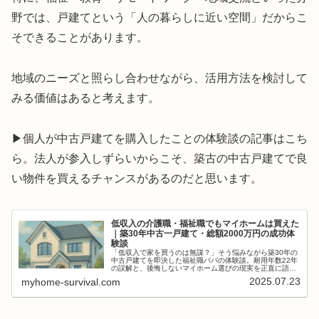
野では、戸建てという「人の暮らしに近い空間」だからこ
そできることがあります。
地域のニーズと照らし合わせながら、活用方法を検討して
みる価値はあると考えます。
▶個人が中古戸建てを購入したことの体験談の記事はこち
ら。法人が参入しずらいからこそ、築古の中古戸建てで良
い物件を買えるチャンスがあるのだと思います。
低収入の介護職・福祉職でもマイホームは買えた
｜築30年中古一戸建て・総額2000万円の成功体
験談
「低収入で家を買うのは無謀？」そう悩みながら築30年の
中古戸建てを即決した福祉職パパの体験談。耐用年数22年
の誤解と、後悔しないマイホーム選びの現実を正直に語り
ます。
2025.07.23
myhome-survival.com