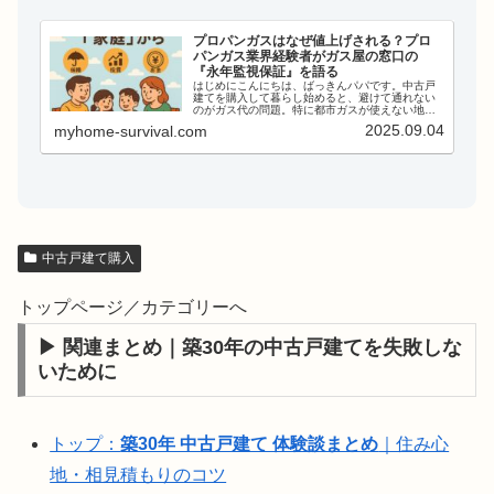
プロパンガスはなぜ値上げされる？プロ
パンガス業界経験者がガス屋の窓口の
『永年監視保証』を語る
はじめにこんにちは、ばっきんパパです。中古戸
建てを購入して暮らし始めると、避けて通れない
のがガス代の問題。特に都市ガスが使えない地域
では、プロパンガス（LPガス）一択というケース
2025.09.04
myhome-survival.com
が多いですよね。しかし、ここでよく聞く声が、
「プロパンガスは契...
中古戸建て購入
トップページ／カテゴリーへ
▶ 関連まとめ｜築30年の中古戸建てを失敗しな
いために
トップ：
築30年 中古戸建て 体験談まとめ
｜住み心
地・相見積もりのコツ