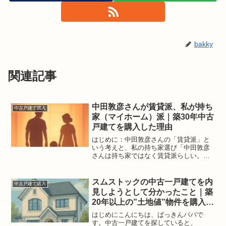
bakky
関連記事
中田敦彦さんが賃貸派、私が持ち
中古戸建て購入
家（マイホーム）派｜築30年中古
戸建てを購入した理由
はじめに：中田敦彦さんの「賃貸派」と
いう考えと、私の持ち家選び「中田敦彦
さんは持ち家ではなく賃貸派らしい。」
そんな話題を目にすると、つい「賃貸と
持ち家、結局どちらが得なのだろう」と
考えてしまいます。私自身も、中田敦彦
スムストックの中古一戸建てを内
中古戸建て購入
さんの発信から多くのこと...
見しようとして分かったこと｜築
20年以上の”土地値”物件を購入す
るまで【体験談】
はじめにこんにちは、ばっきんパパで
す。中古一戸建てを探していると、