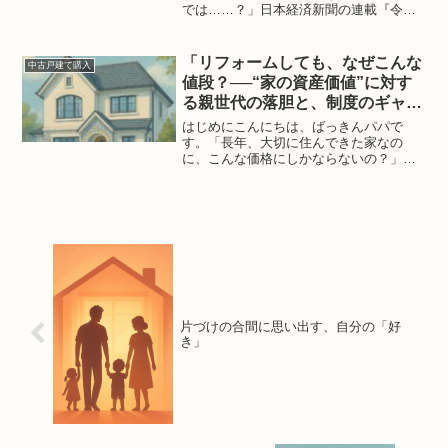
では……？」日本経済新聞の連載『令和
住宅物語』でも、年収1000万円世帯です
ら購入を断念する現実が語られていま
す。私自身も、世帯年収500万円台で家探
「リフォームしても、なぜこんな
中古戸建て購入
しをしていた当時、新...
値段？──“家の資産価値”に対す
る親世代の落胆と、制度のギャッ
プ」
はじめにこんにちは、ばっきんパパで
す。「長年、大切に住んできた家なの
に、こんな価格にしかならないの？」ご
自身の親や友人の親御さんから、こうし
た言葉を聞いたことがある方も多いかも
しれません。私自身もよく耳にしまし
た。思い出の詰まった我が家を売...
片づけの合間に思い出す、自分の「好
き」