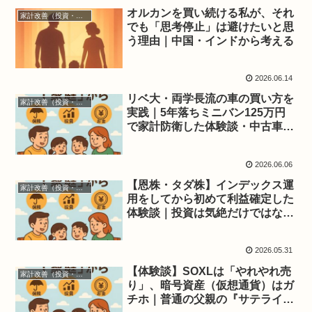
オルカンを買い続ける私が、それ
家計改善（投資・保険・お得）
でも「思考停止」は避けたいと思
う理由｜中国・インドから考える
2026.06.14
リベ大・両学長流の車の買い方を
家計改善（投資・保険・お得）
実践｜5年落ちミニバン125万円
で家計防衛した体験談・中古車？
新車もアリ？
2026.06.06
【恩株・タダ株】インデックス運
家計改善（投資・保険・お得）
用をしてから初めて利益確定した
体験談｜投資は気絶だけではない
と思った
2026.05.31
【体験談】SOXLは「やれやれ売
家計改善（投資・保険・お得）
り」、暗号資産（仮想通貨）はガ
チホ｜普通の父親の『サテライト