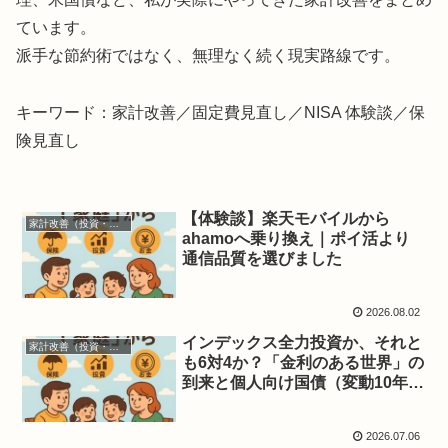
ています。
派手な節約術ではなく、無理なく続く現実路線です。
キーワード：家計改善／固定費見直し／NISA 体験談／保
険見直し
【体験談】楽天モバイルから
家計改善（投資・保険・お得）
ahamoへ乗り換え｜ポイ活より
通信品質を選びました
2026.08.02
インデックス全力投資か、それと
家計改善（投資・保険・お得）
も6対4か？「金利のある世界」の
到来と個人向け国債（変動10年）
の購入
2026.07.06