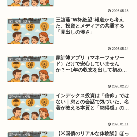
（スパイス）資産』の投資法
2026.05.18
三笘薫“W杯絶望”報道から考え
家計改善（投資・保険・お得）
た、投資とメディアの共通する
「見出しの怖さ」
2026.05.14
家計簿アプリ（マネーフォワー
家計改善（投資・保険・お得）
ド）だけで安心していません
か？〜1年の収支を出して初めて
分かる「本当の家計管理」〜
2026.02.23
インデックス投資は「信仰」では
家計改善（投資・保険・お得）
ない｜弟との会話で気づいた、名
著が教える本質と「納得感」の正
体
2026.01.11
【米国債のリアルな体験談】ほっ
家計改善（投資・保険・お得）