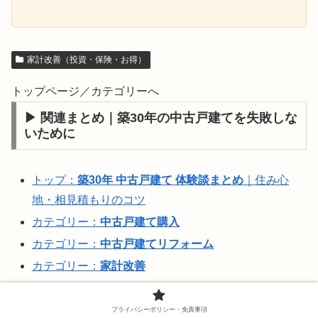
家計改善（投資・保険・お得）
トップページ／カテゴリーへ
▶ 関連まとめ｜築30年の中古戸建てを失敗しな
いために
トップ：
築30年 中古戸建て 体験談まとめ
｜住み心
地・相見積もりのコツ
カテゴリー：
中古戸建て購入
カテゴリー：
中古戸建てリフォーム
カテゴリー：
家計改善
※このブログは“不動産のプロではない普通の父親”の実体験をもと
プライバシーポリシー・免責事項