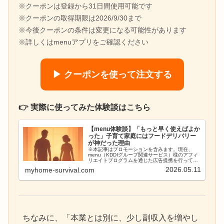
※クーポンは登録から31日間使用可能です
※クーポンの取得期限は2026/9/30まで
※今後クーポンの条件は変更になる可能性があります
※詳しくはmenuアプリをご確認ください
▶ クーポンを使って注文する
👉 実際に使ってみた体験談はこちら
【menu体験談】「もっと早く使えばよか
った」子育て家庭にはフードデリバリー
が神だった理由
※本記事はプロモーションを含みます。現在、
menu（KDDIグループ関連サービス）様のアフィ
リエイトプログラムを通じた広告提携を行ってお
り、実際の利用体験に基づいて正直にレビューし
2026.05.11
myhome-survival.com
ています。はじめに：ウサギのぬいぐるみこんに
ちは、ばっきんパ...
ちなみに、「本業とは別に、少し副収入を増やし