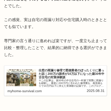
とでした。
この感覚、実は自宅の雨漏り対応や住宅購入時のときとと
ても似ています。
専門家の言う通りに進めれば楽ですが、一度立ち止まって
比較・整理したことで、結果的に納得できる選択ができま
した。
出窓の雨漏り修理で悪徳業者のぼったくりに遭っ
た話｜200万の請求が10万以下になった築30年中
古住宅の対策体験談
※この記事は、築30年の中古住宅の一軒家で実際に雨漏り
を経験し、最初に200万円と言われた修理費を、相見積も
りで10万円以下に抑えた実体験の記録です。このブログで
は、業界の構造について深くは述べませんが、少しの手間
2025.08.31
myhome-survival.com
を惜しまないだけで、防げる...