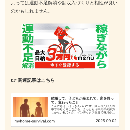
よっては運動不足解消や副収入づくりと相性が良い
のかもしれません。
👉 関連記事はこちら
結婚して、子どもが産まれて、家を買っ
て、変わったこと
こんにちは、ばっきんパパです。限られた収入の
中でやりくりしながら、きっともう中高年の体力
しかない私ですが、インデックス投資で毎月少し
ずつ資産が増えていくのを楽しみにしています。
若い頃のような体力はなくても、健康的な生活を
2025.09.02
myhome-survival.com
続けることで、長年の...