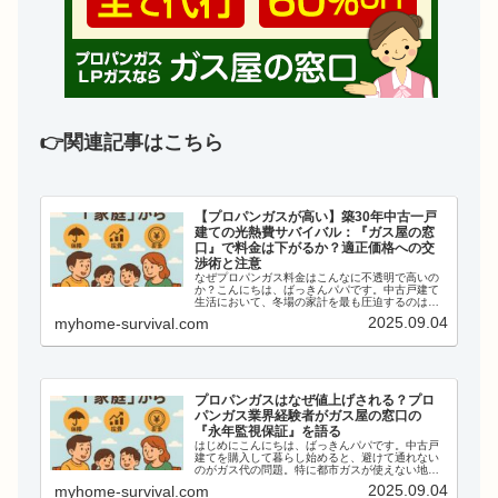
👉関連記事はこちら
【プロパンガスが高い】築30年中古一戸
建ての光熱費サバイバル：『ガス屋の窓
口』で料金は下がるか？適正価格への交
渉術と注意
なぜプロパンガス料金はこんなに不透明で高いの
か？こんにちは、ばっきんパパです。中古戸建て
生活において、冬場の家計を最も圧迫するのは
「プロパンガス料金」です。 都市ガスと違い、プ
2025.09.04
myhome-survival.com
ロパンガスは自由料金であり、業者によって価格
が倍近く違うことも珍...
プロパンガスはなぜ値上げされる？プロ
パンガス業界経験者がガス屋の窓口の
『永年監視保証』を語る
はじめにこんにちは、ばっきんパパです。中古戸
建てを購入して暮らし始めると、避けて通れない
のがガス代の問題。特に都市ガスが使えない地域
では、プロパンガス（LPガス）一択というケース
2025.09.04
myhome-survival.com
が多いですよね。しかし、ここでよく聞く声が、