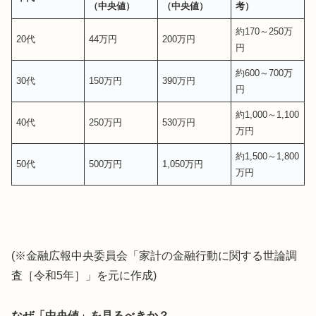
（中央値）
（中央値）
考）
約170～250万
20代
44万円
200万円
円
約600～700万
30代
150万円
390万円
円
約1,000～1,100
40代
250万円
530万円
万円
約1,500～1,800
50代
500万円
1,050万円
万円
(※金融広報中央委員会「家計の金融行動に関する世論調
査［令和5年］」を元に作成)
なぜ「中央値」を見るべきか？