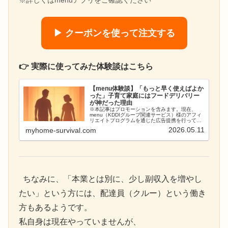
※詳しくはmenuアプリをご確認ください
▶ クーポンを使って注文する
👉 実際に使ってみた体験談はこちら
【menu体験談】「もっと早く使えばよか
った」子育て家庭にはフードデリバリー
が神だった理由
※本記事はプロモーションを含みます。現在、
menu（KDDIグループ関連サービス）様のアフィ
リエイトプログラムを通じた広告提携を行ってお
り、実際の利用体験に基づいて正直にレビューし
2026.05.11
myhome-survival.com
ています。はじめに：ウサギのぬいぐるみこんに
ちは、ばっきんパ...
ちなみに、「本業とは別に、少し副収入を増やし
たい」という方には、配達員（クルー）という働き
方もあるようです。
私自身は現在やっていませんが、