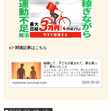
👉 関連記事はこちら
結婚して、子どもが産まれて、家を買っ
て、変わったこと
こんにちは、ばっきんパパです。限られた収入の
中でやりくりしながら、きっともう中高年の体力
しかない私ですが、インデックス投資で毎月少し
ずつ資産が増えていくのを楽しみにしています。
若い頃のような体力はなくても、健康的な生活を
2025.09.02
myhome-survival.com
続けることで、長年の...