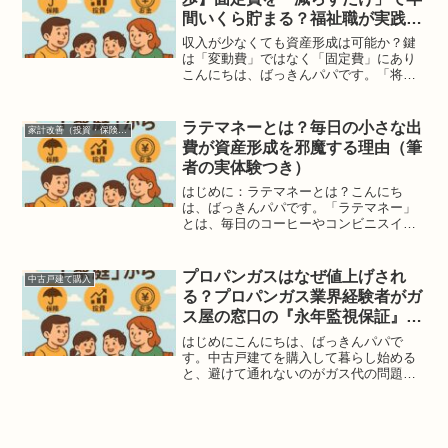
間いくら貯まる？福祉職が実践し
た家計改善の裏側
収入が少なくても資産形成は可能か？鍵
は「変動費」ではなく「固定費」にあり
こんにちは、ばっきんパパです。「将来
のために資産形成をしたいけれど、投資
に回すお金がない」。そう嘆く前に、あ
なたの家計にはまだ削れる脂肪（固定
ラテマネーとは？毎日の小さな出
家計改善（投資・保険・お得）
費）が残っていませんか？昇...
費が資産形成を邪魔する理由（筆
者の実体験つき）
はじめに：ラテマネーとは？こんにち
は、ばっきんパパです。「ラテマネー」
とは、毎日のコーヒーやコンビニスイー
ツなど、“少額だけど積み重なる出費” の
ことを指します。1回数百円でも、毎日続
けば1年間で数万円規模になるため、家計
プロパンガスはなぜ値上げされ
中古戸建て購入
管理の世界ではよく...
る？プロパンガス業界経験者がガ
ス屋の窓口の『永年監視保証』を
語る
はじめにこんにちは、ばっきんパパで
す。中古戸建てを購入して暮らし始める
と、避けて通れないのがガス代の問題。
特に都市ガスが使えない地域では、プロ
パンガス（LPガス）一択というケースが
多いですよね。しかし、ここでよく聞く
声が、「プロパンガスは契...