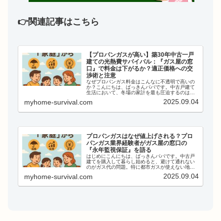
👉関連記事はこちら
【プロパンガスが高い】築30年中古一戸
建ての光熱費サバイバル：『ガス屋の窓
口』で料金は下がるか？適正価格への交
渉術と注意
なぜプロパンガス料金はこんなに不透明で高いの
か？こんにちは、ばっきんパパです。中古戸建て
生活において、冬場の家計を最も圧迫するのは
「プロパンガス料金」です。 都市ガスと違い、プ
2025.09.04
myhome-survival.com
ロパンガスは自由料金であり、業者によって価格
が倍近く違うことも珍...
プロパンガスはなぜ値上げされる？プロ
パンガス業界経験者がガス屋の窓口の
『永年監視保証』を語る
はじめにこんにちは、ばっきんパパです。中古戸
建てを購入して暮らし始めると、避けて通れない
のがガス代の問題。特に都市ガスが使えない地域
では、プロパンガス（LPガス）一択というケース
2025.09.04
myhome-survival.com
が多いですよね。しかし、ここでよく聞く声が、
「プロパンガスは契...