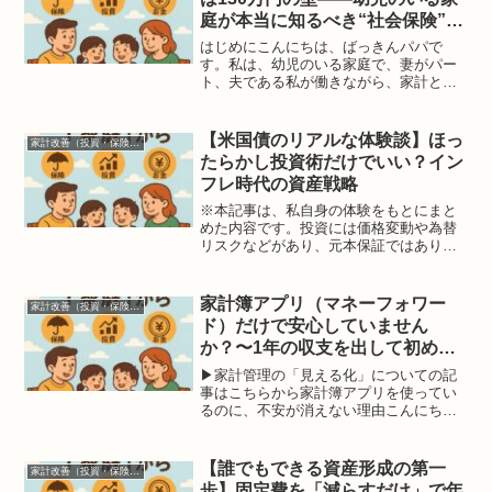
庭が本当に知るべき“社会保険”と
は？――
はじめにこんにちは、ばっきんパパで
す。私は、幼児のいる家庭で、妻がパー
ト、夫である私が働きながら、家計と将
来設計を考えてきました。最近、特に注
目されている「配偶者控除の見直し」
「所得税の配偶者控除の壁」の議論があ
【米国債のリアルな体験談】ほっ
家計改善（投資・保険・お得）
りますが、私が本当に注目して...
たらかし投資術だけでいい？イン
フレ時代の資産戦略
※本記事は、私自身の体験をもとにまと
めた内容です。投資には価格変動や為替
リスクなどがあり、元本保証ではありま
せん。最終的な投資判断はご自身の責任
でお願いいたします。はじめに：「こ
れ、お金が減ることはないのよね？」明
家計簿アプリ（マネーフォワー
家計改善（投資・保険・お得）
けましておめでとうございま...
ド）だけで安心していません
か？〜1年の収支を出して初めて
分かる「本当の家計管理」〜
▶家計管理の「見える化」についての記
事はこちらから家計簿アプリを使ってい
るのに、不安が消えない理由こんにち
は、ばっきんパパです。家計簿アプリを
使っている。マネーフォワードMEで、毎
月の収支も見えている。それなのに、
【誰でもできる資産形成の第一
家計改善（投資・保険・お得）
「これで本当に大丈夫なのか...
歩】固定費を「減らすだけ」で年