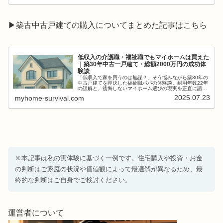
▶築古中古戸建ての購入についてまとめた記事はこちら
低収入の介護職・福祉職でもマイホームは買えた
｜築30年中古一戸建て・総額2000万円の成功体
験談
「低収入で家を買うのは無謀？」そう悩みながら築30年の
中古戸建てを即決した福祉職パパの体験談。耐用年数22年
の誤解と、後悔しないマイホーム選びの現実を正直に語り
ます。
2025.07.23
myhome-survival.com
※本記事は私の実体験に基づく一例です。住宅購入や投資・お金
の判断はご家庭の状況や価値観によって最適解が異なるため、最
終的な判断はご自身でご検討ください。
運営者について