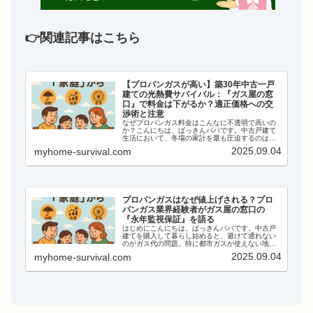
👉関連記事はこちら
【プロパンガスが高い】築30年中古一戸
建ての光熱費サバイバル：『ガス屋の窓
口』で料金は下がるか？適正価格への交
渉術と注意
なぜプロパンガス料金はこんなに不透明で高いの
か？こんにちは、ばっきんパパです。中古戸建て
生活において、冬場の家計を最も圧迫するのは
「プロパンガス料金」です。 都市ガスと違い、プ
2025.09.04
myhome-survival.com
ロパンガスは自由料金であり、業者によって価格
が倍近く違うことも珍...
プロパンガスはなぜ値上げされる？プロ
パンガス業界経験者がガス屋の窓口の
『永年監視保証』を語る
はじめにこんにちは、ばっきんパパです。中古戸
建てを購入して暮らし始めると、避けて通れない
のがガス代の問題。特に都市ガスが使えない地域
では、プロパンガス（LPガス）一択というケース
2025.09.04
myhome-survival.com
が多いですよね。しかし、ここでよく聞く声が、
「プロパンガスは契...