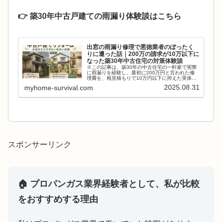
👉 築30年中古戸建ての雨漏り体験談はこちら
出窓の雨漏り修理で悪徳業者のぼったく
りに遭った話｜200万の請求が10万以下に
なった築30年中古住宅の対策体験談
※この記事は、築30年の中古住宅の一軒家で実際
に雨漏りを経験し、最初に200万円と言われた修
理費を、相見積もりで10万円以下に抑えた実体験
の記録です。このブログでは、業界の構造につい
2025.08.31
myhome-survival.com
て深くは述べませんが、少しの手間を惜しまない
だけで、防げる...
スポンサーリンク
🏠 プロパンガス業界経験者として、私が比較
をおすすめする理由