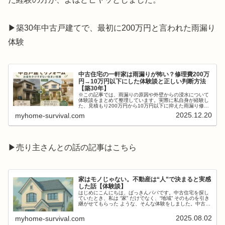
▶築30年中古戸建てで、最初に200万円と言われた雨漏り
体験
中古住宅の一軒家は雨漏りが怖い？修理費200万
円→10万円以下にした体験談と正しい判断方法
【築30年】
※この記事では、雨漏りの原因や外壁からの浸水について
体験談をまとめて整理しています。実際に私自身が経験し
た、見積もり200万円から10万円以下に抑えた雨漏り修理
の実録の詳細は、以下の記事で詳しく書いています。
2025.12.20
myhome-survival.com
Screenshot「今すぐ」と...
▶売り主さんとの話の記事はこちら
家はモノじゃない。不動産は“人”で決まると実感
した話【体験談】
はじめにこんにちは、ばっきんパパです。中古住宅を探し
ていたとき、私は “家” だけでなく、“地域” そのものを引き
継がせてもらった ような、そんな体験をしました。中古戸
建てを購入するとき、「価格」「立地」「築年数」で悩み
ませんか？私も同じで...
2025.08.02
myhome-survival.com