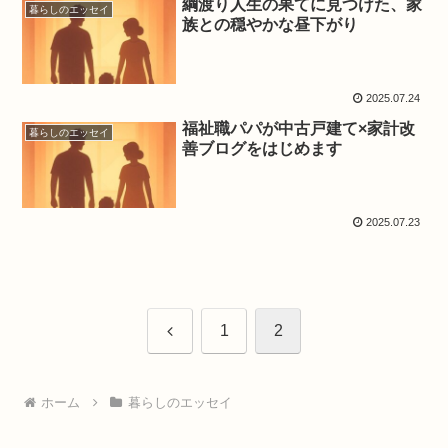
綱渡り人生の果てに見つけた、家
暮らしのエッセイ
族との穏やかな昼下がり
2025.07.24
福祉職パパが中古戸建て×家計改
暮らしのエッセイ
善ブログをはじめます
2025.07.23
前
1
2
へ
ホーム
暮らしのエッセイ