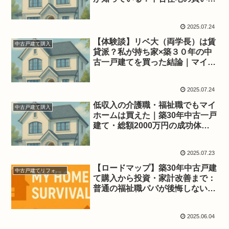
と売り方』（高橋正典著）で確信
した
2025.07.24
【体験談】リベ大（両学長）は賃
中古戸建て購入
貸派？私が持ち家×築３０年の中
古一戸建てを買った結論｜マイホ
ームを合理的に考える
2025.07.24
低収入の介護職・福祉職でもマイ
中古戸建て購入
ホームは買えた｜築30年中古一戸
建て・総額2000万円の成功体験
談
2025.07.23
【ロードマップ】築30年中古戸建
中古戸建てリフォーム
て購入から投資・家計改善まで：
普通の福祉職パパが後悔しないた
めに実践したことのすべて
2025.06.04